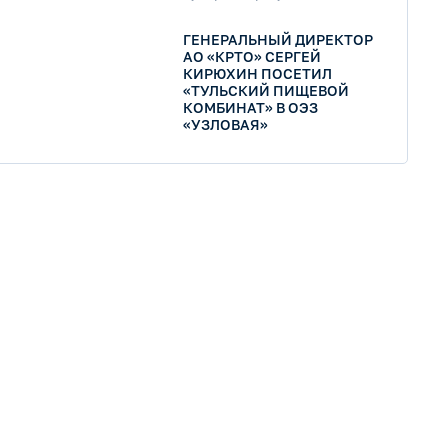
области Алексей Дюмин и
генеральный директор ООО
ГЕНЕРАЛЬНЫЙ ДИРЕКТОР
«Тульский завод алюминия»
Юрий Архипов подписали
АО «КРТО» СЕРГЕЙ
соглашение о
КИРЮХИН ПОСЕТИЛ
сотрудничестве при
«ТУЛЬСКИЙ ПИЩЕВОЙ
реализации
КОМБИНАТ» В ОЭЗ
инвестиционного проекта.
«УЗЛОВАЯ»