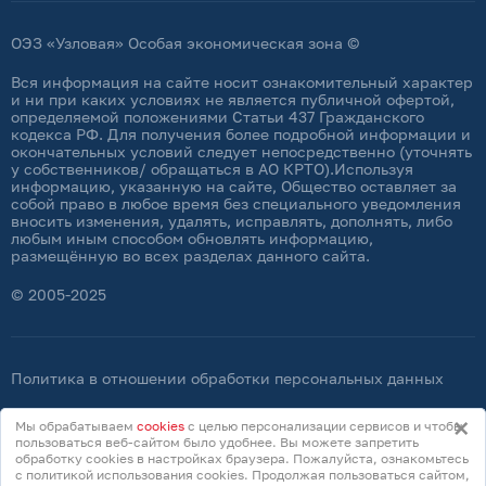
ОЭЗ «Узловая» Особая экономическая зона ©
Вся информация на сайте носит ознакомительный характер
и ни при каких условиях не является публичной офертой,
определяемой положениями Статьи 437 Гражданского
кодекса РФ. Для получения более подробной информации и
окончательных условий следует непосредственно (уточнять
у собственников/ обращаться в АО КРТО).Используя
информацию, указанную на сайте, Общество оставляет за
собой право в любое время без специального уведомления
вносить изменения, удалять, исправлять, дополнять, либо
любым иным способом обновлять информацию,
размещённую во всех разделах данного сайта.
© 2005-2025
Политика в отношении обработки персональных данных
Согласие на обработку персональных данных
×
Мы обрабатываем
cookies
с целью персонализации сервисов и чтобы
пользоваться веб-сайтом было удобнее. Вы можете запретить
Политика в отношении cookie-файлов
обработку сookies в настройках браузера. Пожалуйста, ознакомьтесь
с политикой использования cookies. Продолжая пользоваться сайтом,